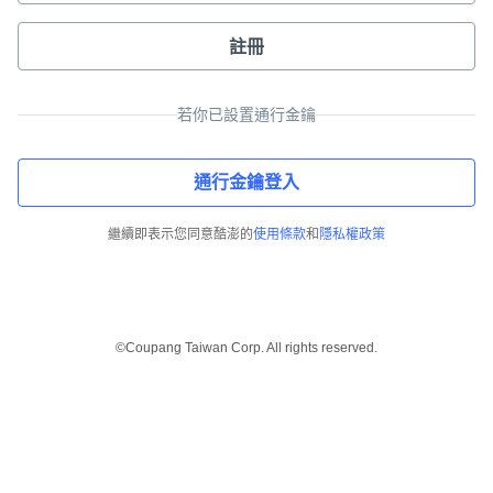
註冊
若你已設置通行金鑰
通行金鑰登入
繼續即表示您同意酷澎的
使用條款
和
隱私權政策
©Coupang Taiwan Corp. All rights reserved.