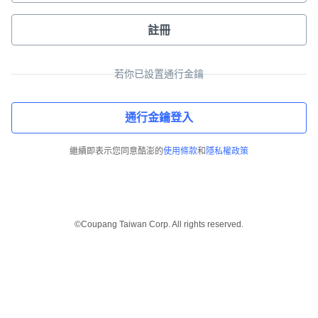
註冊
若你已設置通行金鑰
通行金鑰登入
繼續即表示您同意酷澎的
使用條款
和
隱私權政策
©Coupang Taiwan Corp. All rights reserved.