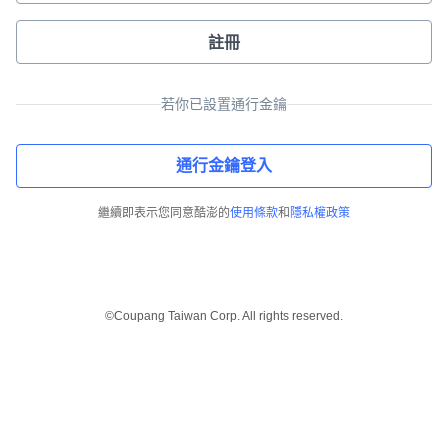
註冊
若你已設置通行金鑰
通行金鑰登入
繼續即表示您同意酷澎的
使用條款
和
隱私權政策
©Coupang Taiwan Corp. All rights reserved.