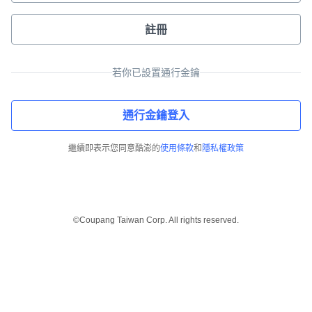
註冊
若你已設置通行金鑰
通行金鑰登入
繼續即表示您同意酷澎的
使用條款
和
隱私權政策
©Coupang Taiwan Corp. All rights reserved.