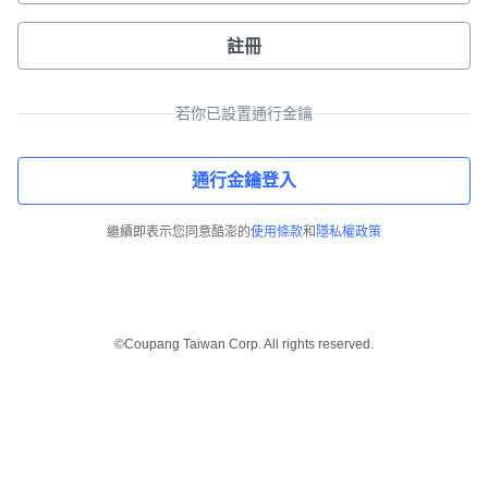
註冊
若你已設置通行金鑰
通行金鑰登入
繼續即表示您同意酷澎的
使用條款
和
隱私權政策
©Coupang Taiwan Corp. All rights reserved.