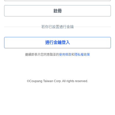
註冊
若你已設置通行金鑰
通行金鑰登入
繼續即表示您同意酷澎的
使用條款
和
隱私權政策
©Coupang Taiwan Corp. All rights reserved.