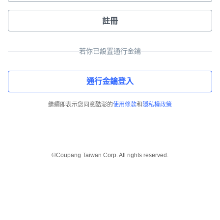
註冊
若你已設置通行金鑰
通行金鑰登入
繼續即表示您同意酷澎的
使用條款
和
隱私權政策
©Coupang Taiwan Corp. All rights reserved.