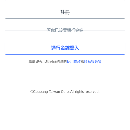
註冊
若你已設置通行金鑰
通行金鑰登入
繼續即表示您同意酷澎的
使用條款
和
隱私權政策
©Coupang Taiwan Corp. All rights reserved.