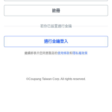
註冊
若你已設置通行金鑰
通行金鑰登入
繼續即表示您同意酷澎的
使用條款
和
隱私權政策
©Coupang Taiwan Corp. All rights reserved.