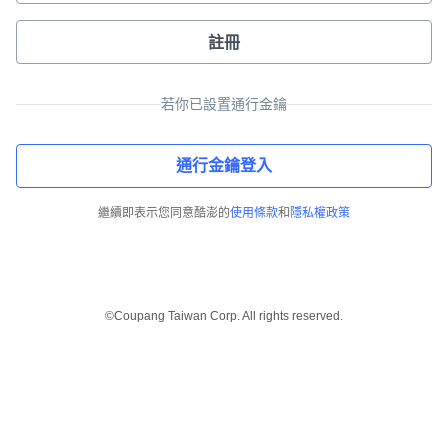
註冊
若你已設置通行金鑰
通行金鑰登入
繼續即表示您同意酷澎的
使用條款
和
隱私權政策
©Coupang Taiwan Corp. All rights reserved.