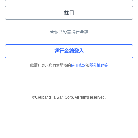
註冊
若你已設置通行金鑰
通行金鑰登入
繼續即表示您同意酷澎的
使用條款
和
隱私權政策
©Coupang Taiwan Corp. All rights reserved.