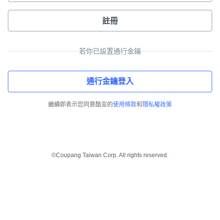
註冊
若你已設置通行金鑰
通行金鑰登入
繼續即表示您同意酷澎的
使用條款
和
隱私權政策
©Coupang Taiwan Corp. All rights reserved.