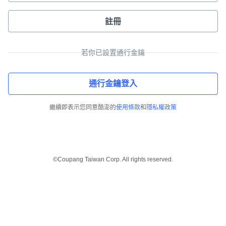
註冊
若你已設置通行金鑰
通行金鑰登入
繼續即表示您同意酷澎的
使用條款
和
隱私權政策
©Coupang Taiwan Corp. All rights reserved.