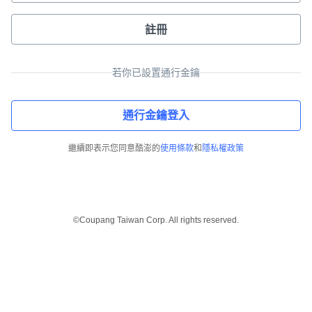
註冊
若你已設置通行金鑰
通行金鑰登入
繼續即表示您同意酷澎的
使用條款
和
隱私權政策
©Coupang Taiwan Corp. All rights reserved.