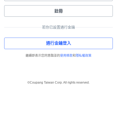
註冊
若你已設置通行金鑰
通行金鑰登入
繼續即表示您同意酷澎的
使用條款
和
隱私權政策
©Coupang Taiwan Corp. All rights reserved.