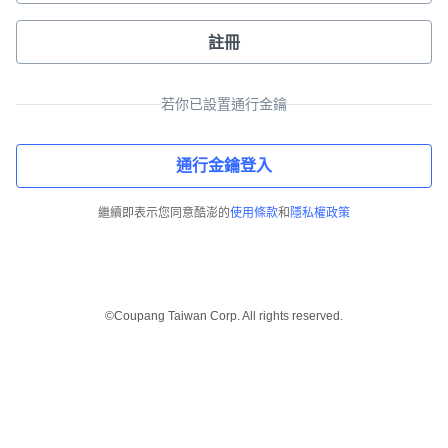
註冊
若你已設置通行金鑰
通行金鑰登入
繼續即表示您同意酷澎的
使用條款
和
隱私權政策
©Coupang Taiwan Corp. All rights reserved.