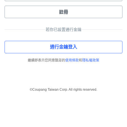
註冊
若你已設置通行金鑰
通行金鑰登入
繼續即表示您同意酷澎的
使用條款
和
隱私權政策
©Coupang Taiwan Corp. All rights reserved.