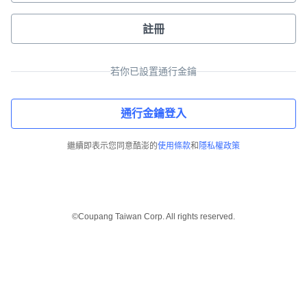
註冊
若你已設置通行金鑰
通行金鑰登入
繼續即表示您同意酷澎的
使用條款
和
隱私權政策
©Coupang Taiwan Corp. All rights reserved.