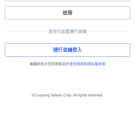
註冊
若你已設置通行金鑰
通行金鑰登入
繼續即表示您同意酷澎的
使用條款
和
隱私權政策
©Coupang Taiwan Corp. All rights reserved.