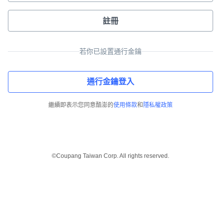
註冊
若你已設置通行金鑰
通行金鑰登入
繼續即表示您同意酷澎的
使用條款
和
隱私權政策
©Coupang Taiwan Corp. All rights reserved.