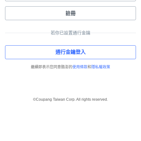
註冊
若你已設置通行金鑰
通行金鑰登入
繼續即表示您同意酷澎的
使用條款
和
隱私權政策
©Coupang Taiwan Corp. All rights reserved.