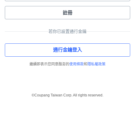
註冊
若你已設置通行金鑰
通行金鑰登入
繼續即表示您同意酷澎的
使用條款
和
隱私權政策
©Coupang Taiwan Corp. All rights reserved.