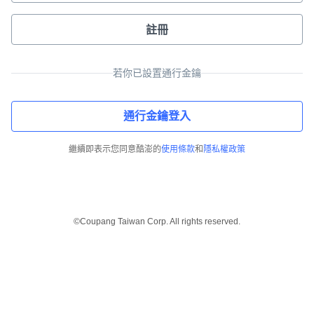
註冊
若你已設置通行金鑰
通行金鑰登入
繼續即表示您同意酷澎的
使用條款
和
隱私權政策
©Coupang Taiwan Corp. All rights reserved.