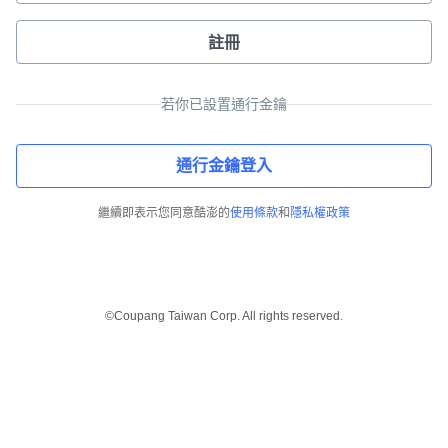
註冊
若你已設置通行金鑰
通行金鑰登入
繼續即表示您同意酷澎的
使用條款
和
隱私權政策
©Coupang Taiwan Corp. All rights reserved.