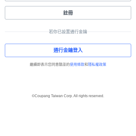
註冊
若你已設置通行金鑰
通行金鑰登入
繼續即表示您同意酷澎的
使用條款
和
隱私權政策
©Coupang Taiwan Corp. All rights reserved.