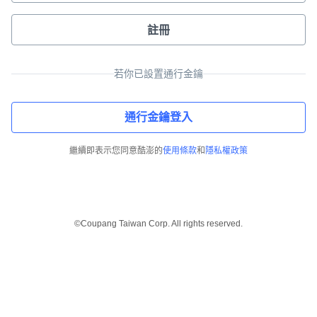
註冊
若你已設置通行金鑰
通行金鑰登入
繼續即表示您同意酷澎的
使用條款
和
隱私權政策
©Coupang Taiwan Corp. All rights reserved.