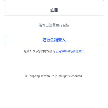
註冊
若你已設置通行金鑰
通行金鑰登入
繼續即表示您同意酷澎的
使用條款
和
隱私權政策
©Coupang Taiwan Corp. All rights reserved.