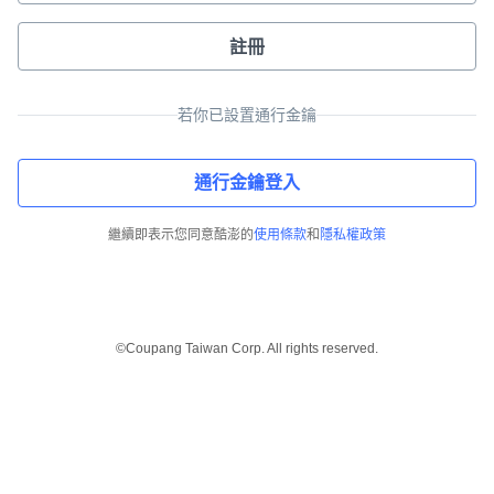
註冊
若你已設置通行金鑰
通行金鑰登入
繼續即表示您同意酷澎的
使用條款
和
隱私權政策
©Coupang Taiwan Corp. All rights reserved.