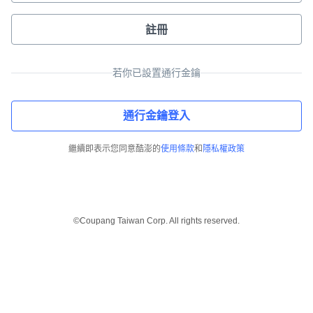
註冊
若你已設置通行金鑰
通行金鑰登入
繼續即表示您同意酷澎的
使用條款
和
隱私權政策
©Coupang Taiwan Corp. All rights reserved.