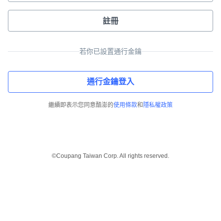
註冊
若你已設置通行金鑰
通行金鑰登入
繼續即表示您同意酷澎的
使用條款
和
隱私權政策
©Coupang Taiwan Corp. All rights reserved.