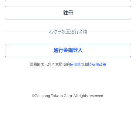
註冊
若你已設置通行金鑰
通行金鑰登入
繼續即表示您同意酷澎的
使用條款
和
隱私權政策
©Coupang Taiwan Corp. All rights reserved.