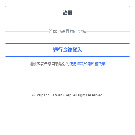
註冊
若你已設置通行金鑰
通行金鑰登入
繼續即表示您同意酷澎的
使用條款
和
隱私權政策
©Coupang Taiwan Corp. All rights reserved.