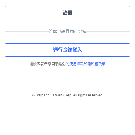
註冊
若你已設置通行金鑰
通行金鑰登入
繼續即表示您同意酷澎的
使用條款
和
隱私權政策
©Coupang Taiwan Corp. All rights reserved.