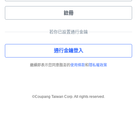
註冊
若你已設置通行金鑰
通行金鑰登入
繼續即表示您同意酷澎的
使用條款
和
隱私權政策
©Coupang Taiwan Corp. All rights reserved.