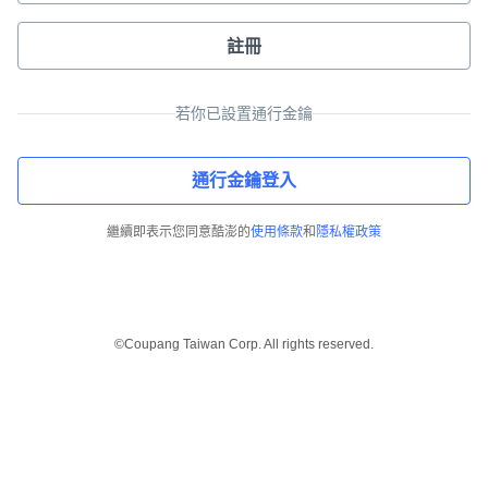
註冊
若你已設置通行金鑰
通行金鑰登入
繼續即表示您同意酷澎的
使用條款
和
隱私權政策
©Coupang Taiwan Corp. All rights reserved.