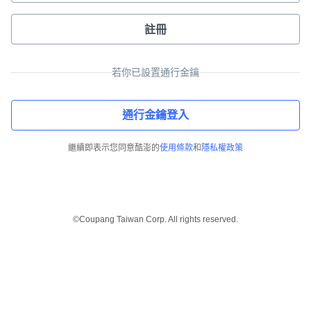
註冊
若你已設置通行金鑰
通行金鑰登入
繼續即表示您同意酷澎的
使用條款
和
隱私權政策
©Coupang Taiwan Corp. All rights reserved.