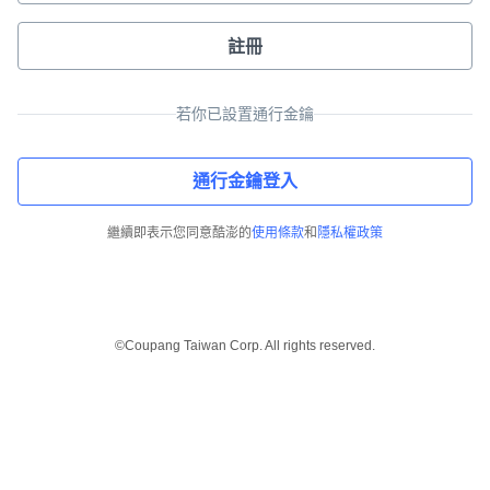
註冊
若你已設置通行金鑰
通行金鑰登入
繼續即表示您同意酷澎的
使用條款
和
隱私權政策
©Coupang Taiwan Corp. All rights reserved.