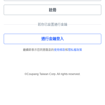
註冊
若你已設置通行金鑰
通行金鑰登入
繼續即表示您同意酷澎的
使用條款
和
隱私權政策
©Coupang Taiwan Corp. All rights reserved.