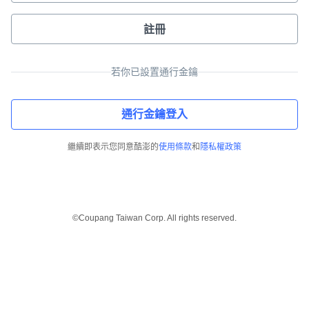
註冊
若你已設置通行金鑰
通行金鑰登入
繼續即表示您同意酷澎的
使用條款
和
隱私權政策
©Coupang Taiwan Corp. All rights reserved.