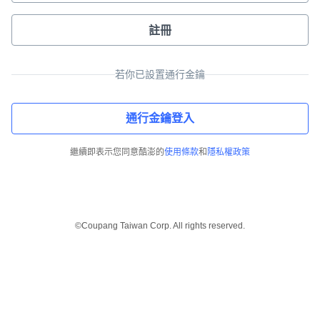
註冊
若你已設置通行金鑰
通行金鑰登入
繼續即表示您同意酷澎的
使用條款
和
隱私權政策
©Coupang Taiwan Corp. All rights reserved.