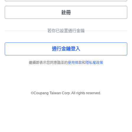
註冊
若你已設置通行金鑰
通行金鑰登入
繼續即表示您同意酷澎的
使用條款
和
隱私權政策
©Coupang Taiwan Corp. All rights reserved.