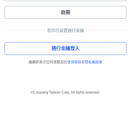
註冊
若你已設置通行金鑰
通行金鑰登入
繼續即表示您同意酷澎的
使用條款
和
隱私權政策
©Coupang Taiwan Corp. All rights reserved.