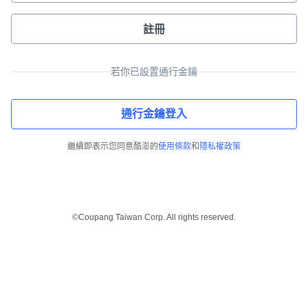
註冊
若你已設置通行金鑰
通行金鑰登入
繼續即表示您同意酷澎的
使用條款
和
隱私權政策
©Coupang Taiwan Corp. All rights reserved.