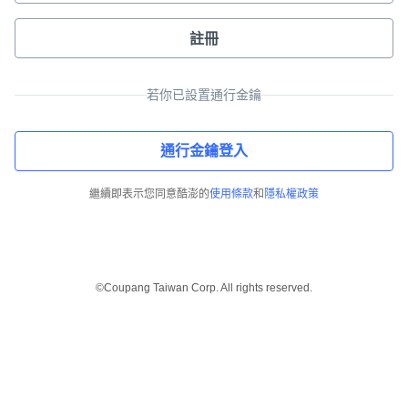
註冊
若你已設置通行金鑰
通行金鑰登入
繼續即表示您同意酷澎的
使用條款
和
隱私權政策
©Coupang Taiwan Corp. All rights reserved.