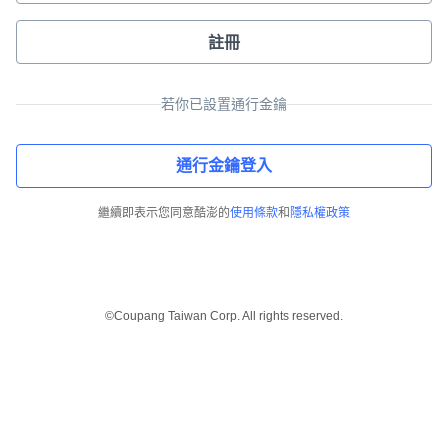
註冊
若你已設置通行金鑰
通行金鑰登入
繼續即表示您同意酷澎的
使用條款
和
隱私權政策
©Coupang Taiwan Corp. All rights reserved.