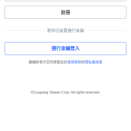
註冊
若你已設置通行金鑰
通行金鑰登入
繼續即表示您同意酷澎的
使用條款
和
隱私權政策
©Coupang Taiwan Corp. All rights reserved.