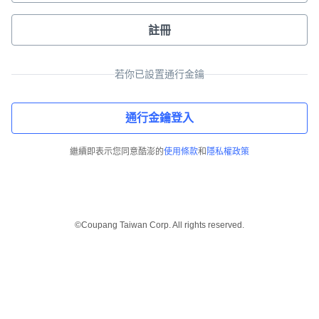
註冊
若你已設置通行金鑰
通行金鑰登入
繼續即表示您同意酷澎的
使用條款
和
隱私權政策
©Coupang Taiwan Corp. All rights reserved.