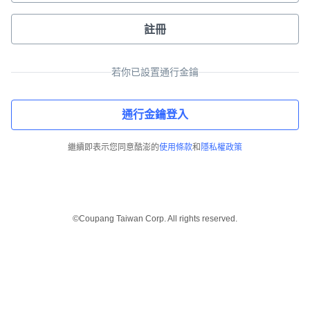
註冊
若你已設置通行金鑰
通行金鑰登入
繼續即表示您同意酷澎的
使用條款
和
隱私權政策
©Coupang Taiwan Corp. All rights reserved.