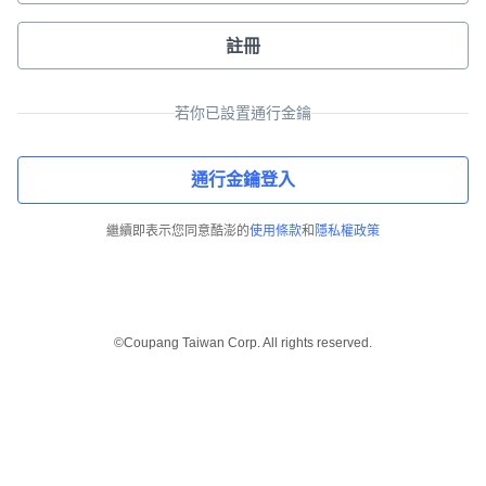
註冊
若你已設置通行金鑰
通行金鑰登入
繼續即表示您同意酷澎的
使用條款
和
隱私權政策
©Coupang Taiwan Corp. All rights reserved.