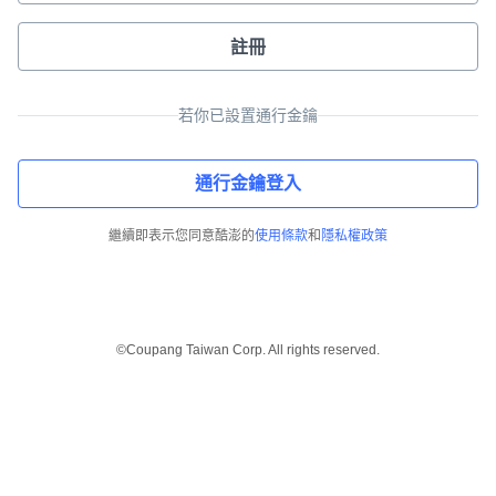
註冊
若你已設置通行金鑰
通行金鑰登入
繼續即表示您同意酷澎的
使用條款
和
隱私權政策
©Coupang Taiwan Corp. All rights reserved.